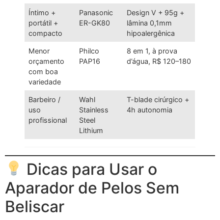
Íntimo +
Panasonic
Design V + 95g +
portátil +
ER-GK80
lâmina 0,1mm
compacto
hipoalergênica
Menor
Philco
8 em 1, à prova
orçamento
PAP16
d’água, R$ 120–180
com boa
variedade
Barbeiro /
Wahl
T-blade cirúrgico +
uso
Stainless
4h autonomia
profissional
Steel
Lithium
Dicas para Usar o
Aparador de Pelos Sem
Beliscar