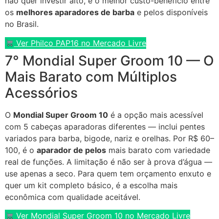
não quer investir alto, é o melhor custo-benefício entre
os
melhores aparadores de barba
e pelos disponíveis
no Brasil.
Ver Philco PAP16 no Mercado Livre
7° Mondial Super Groom 10 — O
Mais Barato com Múltiplos
Acessórios
O
Mondial Super Groom 10
é a opção mais acessível
com 5 cabeças aparadoras diferentes — inclui pentes
variados para barba, bigode, nariz e orelhas. Por R$ 60–
100, é o
aparador de pelos
mais barato com variedade
real de funções. A limitação é não ser à prova d’água —
use apenas a seco. Para quem tem orçamento enxuto e
quer um kit completo básico, é a escolha mais
econômica com qualidade aceitável.
Ver Mondial Super Groom 10 no Mercado Livre