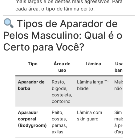
mais largas e os dentes mais agressivos. Para
cada área, o tipo de lâmina certo.
Tipos de Aparador de
Pelos Masculino: Qual é o
Certo para Você?
Tipo
Área de
Lâmina
Usa no
I
uso
banho?
Aparador de
Rosto,
Lâmina larga T-
Maioria
B
barba
bigode,
blade
não
e
costeleta,
c
contorno
p
Aparador
Peito,
Lâmina com
Sim —
P
corporal
costas,
skin guard
maioria
c
(Bodygroom)
pernas,
à prova
axilas
d’água
i