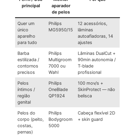
principal
aparador
de pelos
Quer um
Philips
12 acessórios,
único
MG5950/15
lâminas
aparelho
autoafiadoras, 14
para tudo
ajustes
Barba
Philips
Lâminas DualCut +
estilizada /
Multigroom
90min autonomia /
contornos
7000 ou
T-blade
precisos
Wahl
profissional
Pelos
Philips
100 mov/s +
íntimos /
OneBlade
SkinProtect — não
região
QP1924
belisca
genital
Pelos do
Philips
Cabeça flexível 2D
corpo (peito,
Bodygroom
+ skin guard
costas,
5000
pernas)