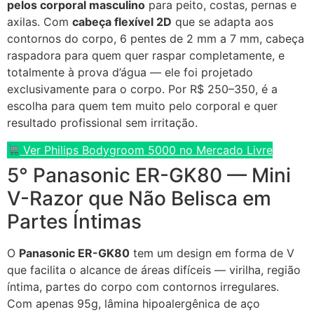
pelos corporal masculino
para peito, costas, pernas e
axilas. Com
cabeça flexível 2D
que se adapta aos
contornos do corpo, 6 pentes de 2 mm a 7 mm, cabeça
raspadora para quem quer raspar completamente, e
totalmente à prova d’água — ele foi projetado
exclusivamente para o corpo. Por R$ 250–350, é a
escolha para quem tem muito pelo corporal e quer
resultado profissional sem irritação.
Ver Philips Bodygroom 5000 no Mercado Livre
5° Panasonic ER-GK80 — Mini
V-Razor que Não Belisca em
Partes Íntimas
O
Panasonic ER-GK80
tem um design em forma de V
que facilita o alcance de áreas difíceis — virilha, região
íntima, partes do corpo com contornos irregulares.
Com apenas 95g, lâmina hipoalergênica de aço