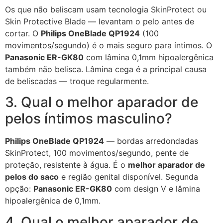
Os que não beliscam usam tecnologia SkinProtect ou
Skin Protective Blade — levantam o pelo antes de
cortar. O
Philips OneBlade QP1924
(100
movimentos/segundo) é o mais seguro para íntimos. O
Panasonic ER-GK80
com lâmina 0,1mm hipoalergênica
também não belisca. Lâmina cega é a principal causa
de beliscadas — troque regularmente.
3. Qual o melhor aparador de
pelos íntimos masculino?
Philips OneBlade QP1924
— bordas arredondadas
SkinProtect, 100 movimentos/segundo, pente de
proteção, resistente à água. É o
melhor aparador de
pelos do saco
e região genital disponível. Segunda
opção:
Panasonic ER-GK80
com design V e lâmina
hipoalergênica de 0,1mm.
4. Qual o melhor aparador de