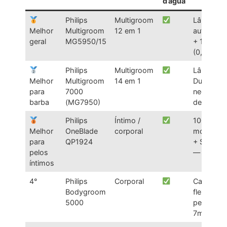
d’água
Philips
Multigroom
Lâminas
Melhor
Multigroom
12 em 1
autoafiad
geral
MG5950/15
+ 14 ajus
(0,5–16m
Philips
Multigroom
Lâminas
Melhor
Multigroom
14 em 1
DualCut 
para
7000
necessid
barba
(MG7950)
de óleo
Philips
Íntimo /
100
Melhor
OneBlade
corporal
moviment
para
QP1924
+ SkinPro
pelos
— não bel
íntimos
4°
Philips
Corporal
Cabeça
Bodygroom
flexível 2
5000
pentes 2–
7mm