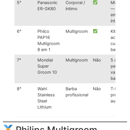
5°
Panasonic
Corporal /
Mini V-Ra
ER-GK80
íntimo
— não bel
em parte
íntimas
6°
Philco
Multigroom
Kit compl
PAP16
acessível
Multigroom
custo-
8 em 1
benefício
7°
Mondial
Multigroom
Não
5 cabeça
Super
pentes
Groom 10
variados
barato
8°
Wahl
Barba
Não
T-blade
Stainless
profissional
profission
Steel
autonomi
Lithium
Philips Multigroom