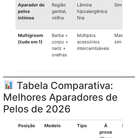
Aparador de
Região
Lâmina
Sim
pelos
genital,
hipoalergênica
s
íntimos
virilha
fina
e
s
Multigroom
Barba +
Múltiplos
Maioria
(tudo em 1)
corpo +
acessórios
sim
q
nariz +
intercambiáveis
ú
orelhas
a
p
Tabela Comparativa:
Melhores Aparadores de
Pelos de 2026
Posição
Modelo
Tipo
À
Destaq
prova