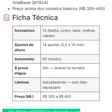
OneBlade QP1924)
Preço acima dos modelos básicos (R$ 300–400)
Ficha Técnica
Acessórios
12 (barba, corpo, nariz, orelhas,
cabelo)
Ajustes de
14 ajustes (0,5 a 16 mm)
altura
Autonomia
60 minutos
À prova
Sim — lavável na torneira
d’água
Lâminas
Autoafiadoras — sem óleo
necessário
Preço (ML)
R$ 300 a R$ 400
Ver Philips MG5950 no Mercado Livre