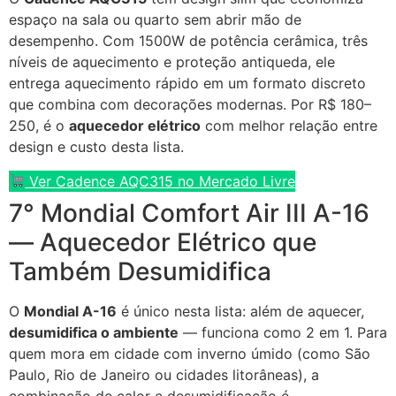
espaço na sala ou quarto sem abrir mão de
desempenho. Com 1500W de potência cerâmica, três
níveis de aquecimento e proteção antiqueda, ele
entrega aquecimento rápido em um formato discreto
que combina com decorações modernas. Por R$ 180–
250, é o
aquecedor elétrico
com melhor relação entre
design e custo desta lista.
Ver Cadence AQC315 no Mercado Livre
7° Mondial Comfort Air III A-16
— Aquecedor Elétrico que
Também Desumidifica
O
Mondial A-16
é único nesta lista: além de aquecer,
desumidifica o ambiente
— funciona como 2 em 1. Para
quem mora em cidade com inverno úmido (como São
Paulo, Rio de Janeiro ou cidades litorâneas), a
combinação de calor e desumidificação é