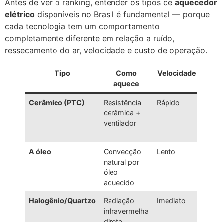
Antes de ver o ranking, entender os tipos de
aquecedor
elétrico
disponíveis no Brasil é fundamental — porque
cada tecnologia tem um comportamento
completamente diferente em relação a ruído,
ressecamento do ar, velocidade e custo de operação.
Tipo
Como
Velocidade
Ru
aquece
Cerâmico (PTC)
Resistência
Rápido
Médi
cerâmica +
ventilador
A óleo
Convecção
Lento
Silen
natural por
óleo
aquecido
Halogênio/Quartzo
Radiação
Imediato
Silen
infravermelha
direta