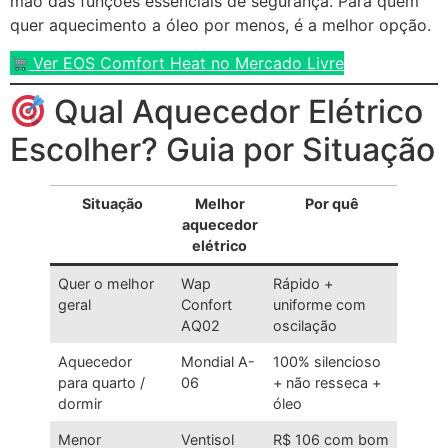
mão das funções essenciais de segurança. Para quem
quer aquecimento a óleo por menos, é a melhor opção.
Ver EOS Comfort Heat no Mercado Livre
Qual Aquecedor Elétrico
Escolher? Guia por Situação
Situação
Melhor
Por quê
aquecedor
elétrico
Quer o melhor
Wap
Rápido +
geral
Confort
uniforme com
AQ02
oscilação
Aquecedor
Mondial A-
100% silencioso
para quarto /
06
+ não resseca +
dormir
óleo
Menor
Ventisol
R$ 106 com bom