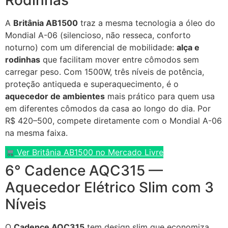
A
Britânia AB1500
traz a mesma tecnologia a óleo do
Mondial A-06 (silencioso, não resseca, conforto
noturno) com um diferencial de mobilidade:
alça e
rodinhas
que facilitam mover entre cômodos sem
carregar peso. Com 1500W, três níveis de potência,
proteção antiqueda e superaquecimento, é o
aquecedor de ambientes
mais prático para quem usa
em diferentes cômodos da casa ao longo do dia. Por
R$ 420–500, compete diretamente com o Mondial A-06
na mesma faixa.
Ver Britânia AB1500 no Mercado Livre
6° Cadence AQC315 —
Aquecedor Elétrico Slim com 3
Níveis
O
Cadence AQC315
tem design slim que economiza