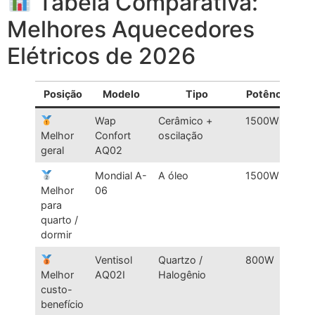
Tabela Comparativa:
Melhores Aquecedores
Elétricos de 2026
Posição
Modelo
Tipo
Potência
Ár
Wap
Cerâmico +
1500W
At
Melhor
Confort
oscilação
15
geral
AQ02
m²
Mondial A-
A óleo
1500W
At
Melhor
06
20
para
m²
quarto /
dormir
Ventisol
Quartzo /
800W
At
Melhor
AQ02I
Halogênio
10
custo-
m²
benefício