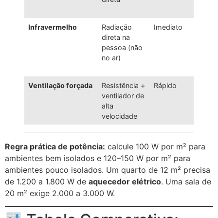
Infravermelho
Radiação
Imediato
Silen
direta na
pessoa (não
no ar)
Ventilação forçada
Resistência +
Rápido
Alto
ventilador de
alta
velocidade
Regra prática de potência:
calcule 100 W por m² para
ambientes bem isolados e 120–150 W por m² para
ambientes pouco isolados. Um quarto de 12 m² precisa
de 1.200 a 1.800 W de
aquecedor elétrico
. Uma sala de
20 m² exige 2.000 a 3.000 W.