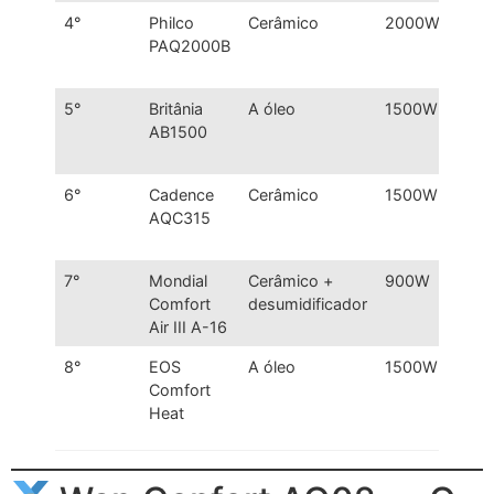
4°
Philco
Cerâmico
2000W
At
PAQ2000B
20
m²
5°
Britânia
A óleo
1500W
At
AB1500
15
m²
6°
Cadence
Cerâmico
1500W
At
AQC315
15
m²
7°
Mondial
Cerâmico +
900W
At
Comfort
desumidificador
25
Air III A-16
m²
8°
EOS
A óleo
1500W
At
Comfort
15
Heat
m²