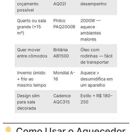
orçamento
AQ02I
desempenho
possível
Quarto ou sala
Philco
2000W —
grande (+15
PAQ2000B
aquece
m²)
ambientes
maiores
Quer mover
Britânia
Óleo com
entre cômodos
AB1500
rodinhas — fácil
de transportar
Inverno úmido
Mondial A-
Aquece +
+ frio ao
16
desumidifica em
mesmo tempo
um aparelho
Design slim
Cadence
Estilo + R$ 180–
para sala
AQC315
250
decorada
Como Usar o Aquecedor