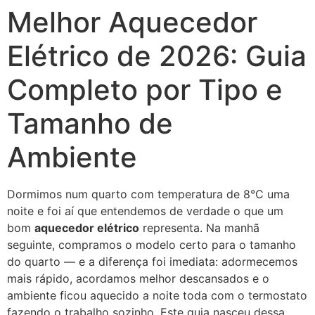
Melhor Aquecedor
Ir
para
Elétrico de 2026: Guia
o
conteúdo
Completo por Tipo e
Tamanho de
Ambiente
Dormimos num quarto com temperatura de 8°C uma
noite e foi aí que entendemos de verdade o que um
bom
aquecedor elétrico
representa. Na manhã
seguinte, compramos o modelo certo para o tamanho
do quarto — e a diferença foi imediata: adormecemos
mais rápido, acordamos melhor descansados e o
ambiente ficou aquecido a noite toda com o termostato
fazendo o trabalho sozinho. Este guia nasceu dessa