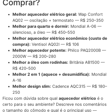
Comprar?
Melhor aquecedor elétrico geral:
Wap Confort
AQ02 — oscilação + termostato — R$ 250–350
Melhor para quarto e dormir:
Mondial A-06 —
silencioso, a óleo — R$ 450–550
Melhor aquecedor elétrico econômico (custo de
compra):
Ventisol AQ02I — R$ 106
Melhor aquecedor potente:
Philco PAQ2000B —
2000W — R$ 200–280
Melhor a óleo com rodinhas:
Britânia AB1500 —
R$ 420–500
Melhor 2 em 1 (aquece + desumidifica):
Mondial
A-16
Melhor design slim:
Cadence AQC315 — R$ 180–
250
Ficou com dúvida sobre qual
aquecedor elétrico
é o
certo para o seu ambiente? Descreve nos comentários
o tamanho do cômodo e qual é o principal uso —