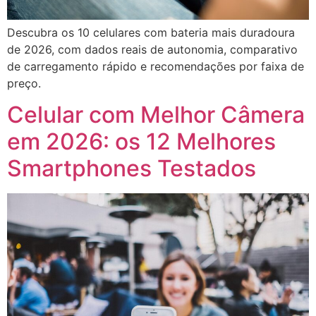
Descubra os 10 celulares com bateria mais duradoura
de 2026, com dados reais de autonomia, comparativo
de carregamento rápido e recomendações por faixa de
preço.
Celular com Melhor Câmera
em 2026: os 12 Melhores
Smartphones Testados