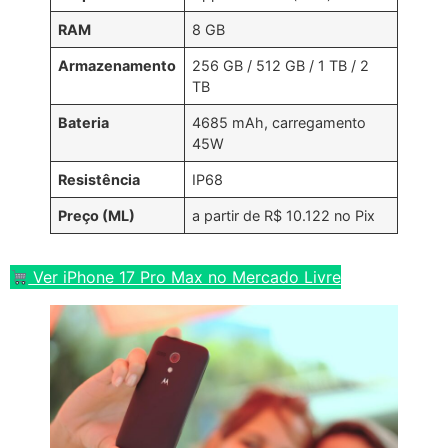
RAM
8 GB
Armazenamento
256 GB / 512 GB / 1 TB / 2
TB
Bateria
4685 mAh, carregamento
45W
Resistência
IP68
Preço (ML)
a partir de R$ 10.122 no Pix
Ver iPhone 17 Pro Max no Mercado Livre