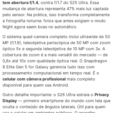
tem abertura f/1.4
, contra f/1.7 do S25 Ultra. Essa
mudança de abertura representa 47% mais luz captada
pelo sensor. Na prática, isso transforma completamente
a fotografia noturna: fotos que antes exigiam o modo
Night agora saem boas no automático.
O sistema quad-camera completo inclui ultrawide de 50
MP (f/1.9), teleobjetiva periscópica de 50 MP com zoom
óptico 5x e segunda teleobjetiva de 10 MP com 3x. A
cobertura de zoom é a mais versátil do mercado — de
0,6x até 10x com qualidade óptica real. O Snapdragon
8 Elite Gen 5 for Galaxy gerencia tudo isso com
processamento computacional em tempo real. É o
celular com câmera profissional
mais completo
disponível para quem usa Android.
Outro detalhe importante: o S26 Ultra estreia o
Privacy
Display
— primeiro smartphone do mundo com tela que
oculta o conteúdo de ângulos laterais. Útil para quem
usa o celular em ambientes públicos. O aparelho