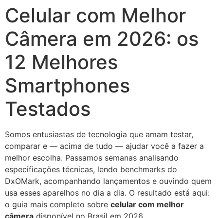
Celular com Melhor
Ir
para
Câmera em 2026: os
o
conteúdo
12 Melhores
Smartphones
Testados
Somos entusiastas de tecnologia que amam testar,
comparar e — acima de tudo — ajudar você a fazer a
melhor escolha. Passamos semanas analisando
especificações técnicas, lendo benchmarks do
DxOMark, acompanhando lançamentos e ouvindo quem
usa esses aparelhos no dia a dia. O resultado está aqui:
o guia mais completo sobre
celular com melhor
câmera
disponível no Brasil em 2026.