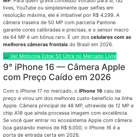
MP
. Para quem grava conteúdo voltado para si, faz
lives, YouTube ou simplesmente quer selfies em
resolução máxima, ele é imbatível por R$ 4.299. A
câmera traseira de 50 MP com parceria Pantone
garante cores calibradas e precisas, e o sensor macro
de 64 MP é um bônus raro. É um dos
celulares com as
melhores câmeras frontais
do Brasil em 2026.
Ver Motorola Edge 50 Ultra no Mercado Livre
9° iPhone 16 — Câmera Apple
com Preço Caído em 2026
Com o iPhone 17 no mercado, o
iPhone 16
caiu de
preço e virou um dos melhores custo-benefício na linha
Apple. Câmera principal de 48 MP, ultrawide de 12 MP e
chip A18 que ainda processa imagem com excelência.
Se você quer entrar no ecossistema Apple com câmera
boa gastando menos de R$ 6.000, o iPhone 16 é a
porta de entrada certa em 2026.