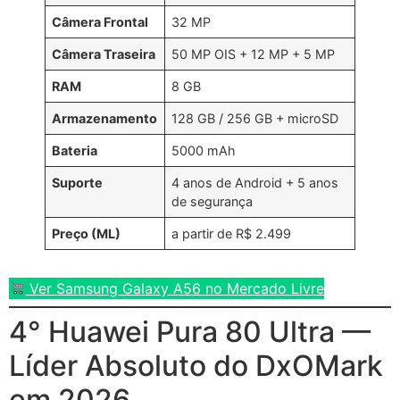
Câmera Frontal
32 MP
Câmera Traseira
50 MP OIS + 12 MP + 5 MP
RAM
8 GB
Armazenamento
128 GB / 256 GB + microSD
Bateria
5000 mAh
Suporte
4 anos de Android + 5 anos
de segurança
Preço (ML)
a partir de R$ 2.499
Ver Samsung Galaxy A56 no Mercado Livre
4° Huawei Pura 80 Ultra —
Líder Absoluto do DxOMark
em 2026