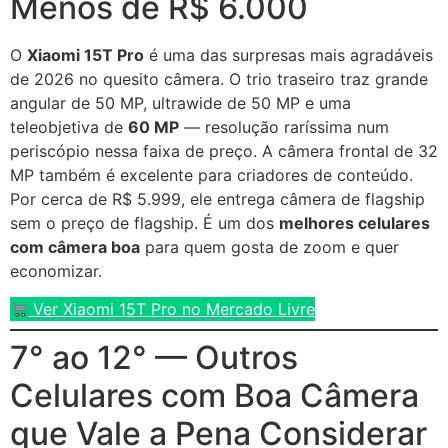
Menos de R$ 6.000
O
Xiaomi 15T Pro
é uma das surpresas mais agradáveis
de 2026 no quesito câmera. O trio traseiro traz grande
angular de 50 MP, ultrawide de 50 MP e uma
teleobjetiva de
60 MP
— resolução raríssima num
periscópio nessa faixa de preço. A câmera frontal de 32
MP também é excelente para criadores de conteúdo.
Por cerca de R$ 5.999, ele entrega câmera de flagship
sem o preço de flagship. É um dos
melhores celulares
com câmera boa
para quem gosta de zoom e quer
economizar.
Ver Xiaomi 15T Pro no Mercado Livre
7° ao 12° — Outros
Celulares com Boa Câmera
que Vale a Pena Considerar