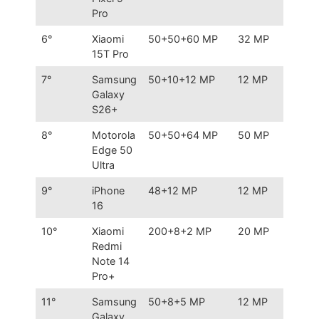
Pro
6°
Xiaomi
50+50+60 MP
32 MP
Teleob
15T Pro
60 M
7°
Samsung
50+10+12 MP
12 MP
Interm
Galaxy
premi
S26+
8°
Motorola
50+50+64 MP
50 MP
Fronta
Edge 50
MP
Ultra
9°
iPhone
48+12 MP
12 MP
Apple
16
preço
10°
Xiaomi
200+8+2 MP
20 MP
200 M
Redmi
R$ 2.
Note 14
Pro+
11°
Samsung
50+8+5 MP
12 MP
Entra
Galaxy
OIS