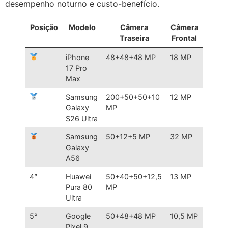
desempenho noturno e custo-benefício.
Posição
Modelo
Câmera
Câmera
Des
Traseira
Frontal
iPhone
48+48+48 MP
18 MP
Melho
17 Pro
câmer
Max
fronta
Samsung
200+50+50+10
12 MP
Melho
Galaxy
MP
câmer
S26 Ultra
trasei
Samsung
50+12+5 MP
32 MP
Melho
Galaxy
custo
A56
benefí
4°
Huawei
50+40+50+12,5
13 MP
Nº 1
Pura 80
MP
DxOM
Ultra
2026
5°
Google
50+48+48 MP
10,5 MP
Melho
Pixel 9
fotogr